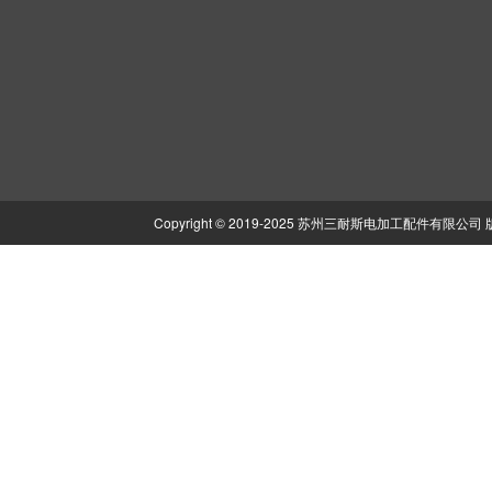
公司产品
AGIE 阿奇
SEIBU 西部
CHM
CHAEMILLES 夏米尔
MAKINO 牧野
SSG
MITSUBISHI 三菱
HITACHI 日立
EXC
SODICK 沙迪克
JAPAX积柏时
ACC
Copyright © 2019-2025 苏州三耐斯电加工配件有限
FANUC 发那科
BROTHER 兄弟
CEN